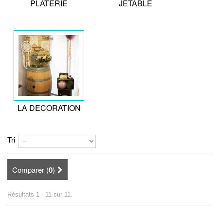
PLATERIE
JETABLE
LA DECORATION
Tri
Comparer (
0
)
Résultats 1 - 11 sur 11.