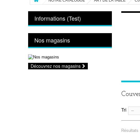
NOTRE CATALOGUE
ART DE LA TABLE
Co
Informations (Test)
Nos magasins
Découvrez nos magasins
Couver
Tri
--
Résultats 